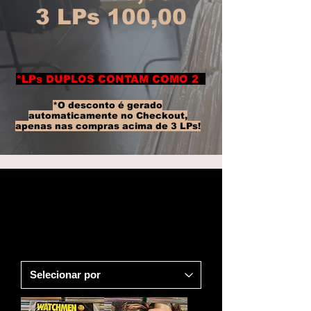
3 LPs 100,00
*LPs DUPLOS CONTAM COMO 2
*O desconto é gerado
automaticamente no Checkout,
apenas nas compras acima de 3 LPs!