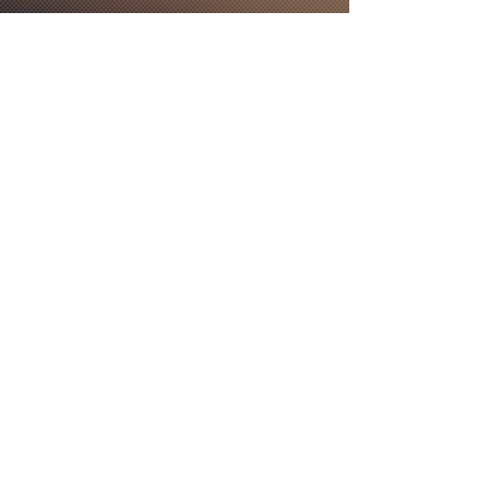
Contatos:
(19) 3237 - 4945
(19 ) 99478 - 0614
(WhatsApp)
Email:
paznomundo@rivarock.com.br
Endereço:
Rua Luzitana, 1498 - Centro.
Campinas/SP