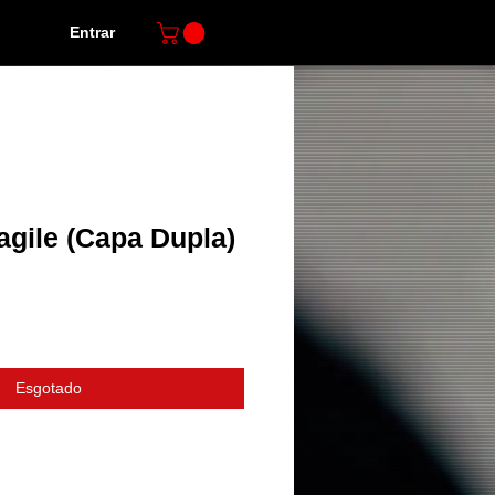
Entrar
agile (Capa Dupla)
o
Esgotado