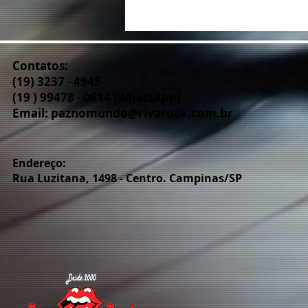
Contatos:
(19) 3237 - 4945
(19 ) 99478 - 0614 (WhatsApp)
Email:
paznomundo@rivarock.com.br
Endereço:
Rua Luzitana, 1498 - Centro. Campinas/SP