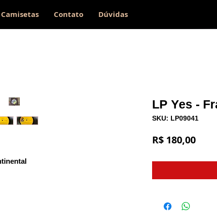
Camisetas
Contato
Dúvidas
LP Yes - Fr
SKU: LP09041
Preç
R$ 180,00
tinental