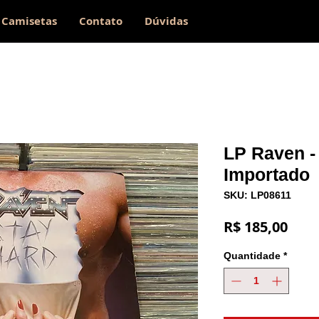
Camisetas
Contato
Dúvidas
LP Raven - 
Importado
SKU: LP08611
Preç
R$ 185,00
Quantidade
*