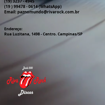
(19) 3237 - 4945
(19 ) 99478 - 0614 (WhatsApp)
Email:
paznomundo@rivarock.com.br
Endereço:
Rua Luzitana, 1498 - Centro. Campinas/SP