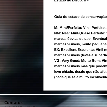
Estado do Disco: NM
Guia do estado de conservação
M: Mint/Perfeito: Vinil Perfeit
NM: Near Mint/Quase Perfeito:
marcas óbvias de uso. Eventua
marcas visíveis, muito pequenas
EX: Excellent/Excelente: Vinil
marcas visíveis (leves e superfic
VG: Very Good/ Muito Bom: Vi
marcas visíveis mas que podem
leve chiado, desde que não af
(nada que seja muito inconvenie
Contatos: