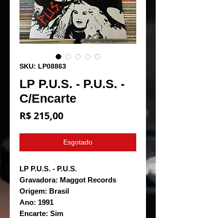
SKU: LP08863
LP P.U.S. - P.U.S. -
C/Encarte
Preço
R$ 215,00
Esgotado
LP P.U.S. - P.U.S.
Gravadora: Maggot Records
Origem: Brasil
Ano: 1991
Encarte: Sim