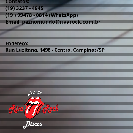
Contatos:
(19) 3237 - 4945
(19 ) 99478 - 0614 (WhatsApp)
Email:
paznomundo@rivarock.com.br
Endereço:
Rua Luzitana, 1498 - Centro. Campinas/SP