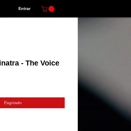
Entrar
natra - The Voice
Esgotado