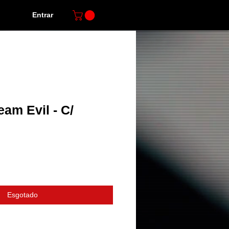
Entrar
eam Evil - C/
o
Esgotado