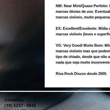
NM: Near Mint/Quase Perfeito:
marcas óbvias de uso. Eventua
marcas visíveis, muito pequenas
EX: Excellent/Excelente: Mídi
marcas visíveis (leves e superfic
VG: Very Good/ Muito Bom: Mí
marcas visíveis mas que podem
tipo de chiado, desde que não 
nada que seja muito inconvenie
Riva Rock Discos desde 2000.
Contatos:
(19) 3237 - 4945