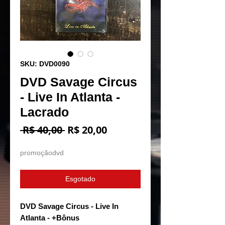
SKU: DVD0090
DVD Savage Circus
- Live In Atlanta -
Lacrado
Preço
Preço
 R$ 40,00 
R$ 20,00
normal
promocional
promoçãodvd
Esgotado
DVD Savage Circus - Live In
Atlanta - +Bônus