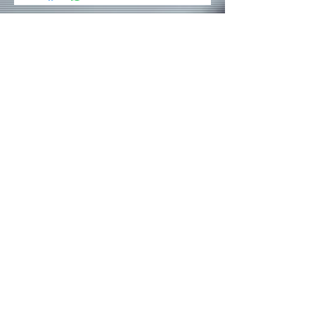
Rede sociais
Contatos:
(19) 3237 - 4945