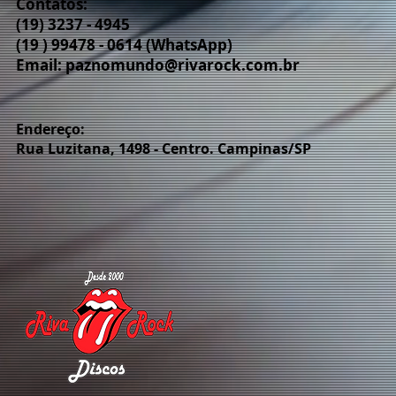
Contatos:
(19) 3237 - 4945
(19 ) 99478 - 0614 (WhatsApp)
Email:
paznomundo@rivarock.com.br
Endereço:
Rua Luzitana, 1498 - Centro. Campinas/SP