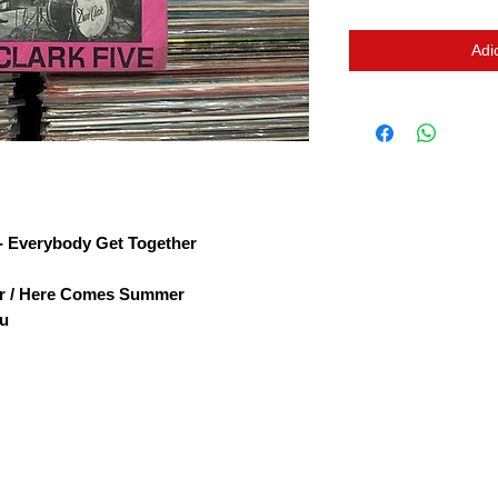
Adi
- Everybody Get Together
er / Here Comes Summer
ou