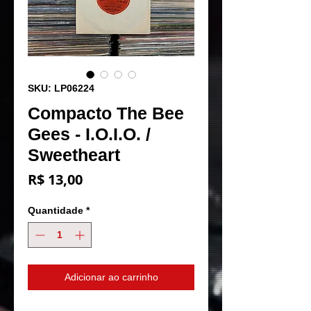
SKU: LP06224
Compacto The Bee
Gees - I.O.I.O. /
Sweetheart
Preço
R$ 13,00
Quantidade
*
Adicionar ao carrinho