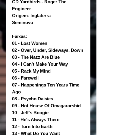
CD Yardbirds - Roger The
Engineer
Origem: Inglaterra
Seminovo
Faixas:
01 - Lost Women
02 - Over, Under, Sideways, Down
03 - The Nazz Are Blue
04 - I Can't Make Your Way
05 - Rack My Mind
06 - Farewell
07 - Happenings Ten Years Time
Ago
08 - Psycho Daisies
09 - Hot House Of Omagararshid
10 - Jeff's Boogie
11 - He's Always There
12 - Turn Into Earth
13 - What Do You Want