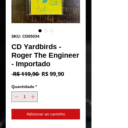
SKU: CD05034
CD Yardbirds -
Roger The Engineer
- Importado
Preço
Preço
 R$ 119,90 
R$ 99,90
normal
promocional
Quantidade
*
Adicionar ao carrinho