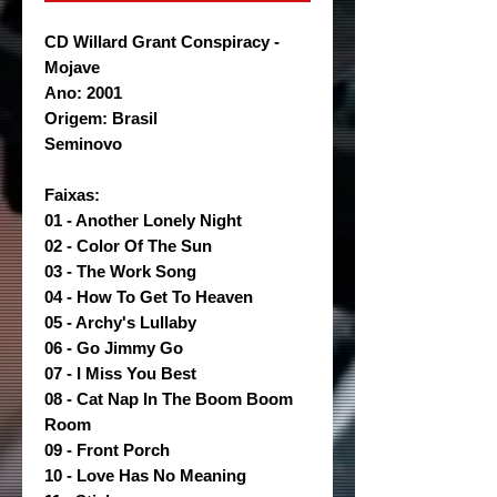
CD Willard Grant Conspiracy -
Mojave
Ano: 2001
Origem: Brasil
Seminovo
Faixas:
01 - Another Lonely Night
02 - Color Of The Sun
03 - The Work Song
04 - How To Get To Heaven
05 - Archy's Lullaby
06 - Go Jimmy Go
07 - I Miss You Best
08 - Cat Nap In The Boom Boom
Room
09 - Front Porch
10 - Love Has No Meaning