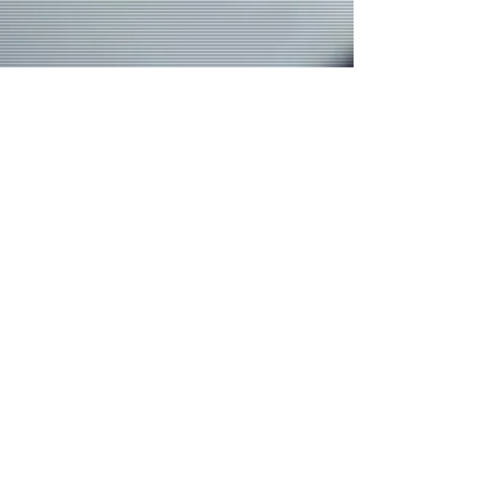
Contatos:
(19) 3237 - 4945
(19 ) 99478 - 0614
(WhatsApp)
Email:
paznomundo@rivarock.com.br
Endereço:
Rua Luzitana, 1498 - Centro.
Campinas/SP