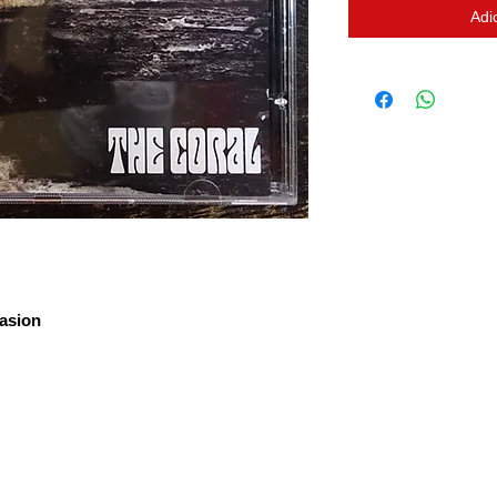
Adi
vasion