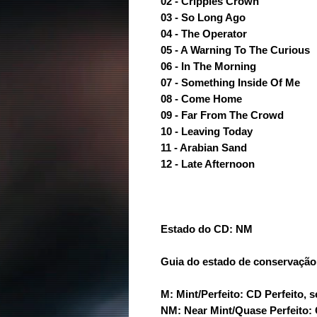
02 - Cripples Crown
03 - So Long Ago
04 - The Operator
05 - A Warning To The Curious
06 - In The Morning
07 - Something Inside Of Me
08 - Come Home
09 - Far From The Crowd
10 - Leaving Today
11 - Arabian Sand
12 - Late Afternoon
Estado do CD: NM
Guia do estado de conservação
M: Mint/Perfeito: CD Perfeito, 
NM: Near Mint/Quase Perfeito