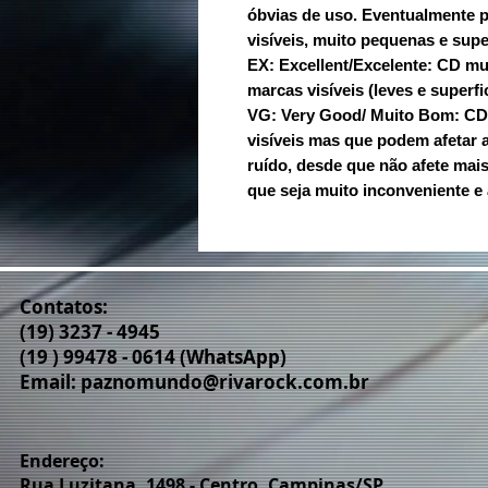
óbvias de uso. Eventualmente 
visíveis, muito pequenas e super
EX: Excellent/Excelente: CD m
marcas visíveis (leves e superfic
VG: Very Good/ Muito Bom: C
visíveis mas que podem afetar 
ruído, desde que não afete ma
que seja muito inconveniente e 
Contatos:
(19) 3237 - 4945
(19 ) 99478 - 0614 (WhatsApp)
Email:
paznomundo@rivarock.com.br
Endereço:
Rua Luzitana, 1498 - Centro. Campinas/SP