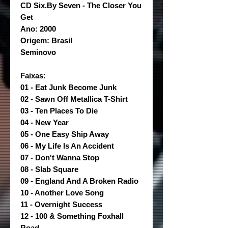
CD Six.By Seven - The Closer You
Get
Ano: 2000
Origem: Brasil
Seminovo
Faixas:
01 - Eat Junk Become Junk
02 - Sawn Off Metallica T-Shirt
03 - Ten Places To Die
04 - New Year
05 - One Easy Ship Away
06 - My Life Is An Accident
07 - Don't Wanna Stop
08 - Slab Square
09 - England And A Broken Radio
10 - Another Love Song
11 - Overnight Success
12 - 100 & Something Foxhall
Road