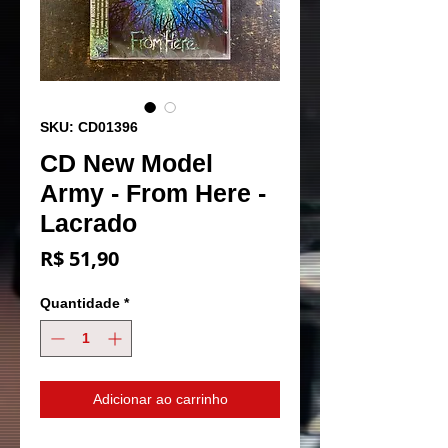
SKU: CD01396
CD New Model
Army - From Here -
Lacrado
Preço
R$ 51,90
Quantidade
*
Adicionar ao carrinho