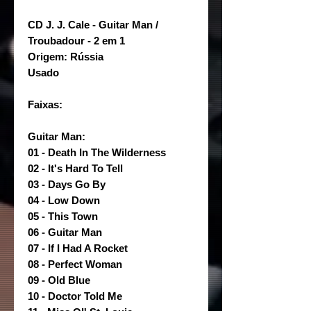
CD J. J. Cale - Guitar Man /
Troubadour - 2 em 1
Origem: Rússia
Usado
Faixas:
Guitar Man:
01 - Death In The Wilderness
02 - It's Hard To Tell
03 - Days Go By
04 - Low Down
05 - This Town
06 - Guitar Man
07 - If I Had A Rocket
08 - Perfect Woman
09 - Old Blue
10 - Doctor Told Me