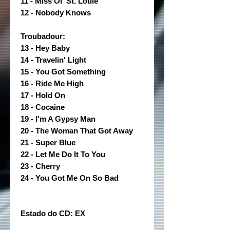
11 - Miss Ol' St. Louie
12 - Nobody Knows
Troubadour:
13 - Hey Baby
14 - Travelin' Light
15 - You Got Something
16 - Ride Me High
17 - Hold On
18 - Cocaine
19 - I'm A Gypsy Man
20 - The Woman That Got Away
21 - Super Blue
22 - Let Me Do It To You
23 - Cherry
24 - You Got Me On So Bad
Estado do CD: EX