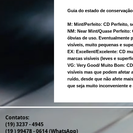
Guia do estado de conservação
M: Mint/Perfeito: CD Perfeito, 
NM: Near Mint/Quase Perfeito
óbvias de uso. Eventualmente 
visíveis, muito pequenas e super
EX: Excellent/Excelente: CD m
marcas visíveis (leves e superfic
VG: Very Good/ Muito Bom: C
visíveis mas que podem afetar 
ruído, desde que não afete ma
que seja muito inconveniente e 
Contatos:
(19) 3237 - 4945
(19 ) 99478 - 0614 (WhatsApp)