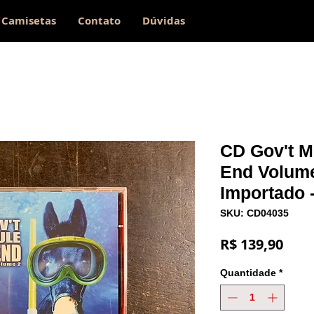
Camisetas
Contato
Dúvidas
CD Gov't M
End Volume
Importado 
SKU: CD04035
Preç
R$ 139,90
Quantidade
*