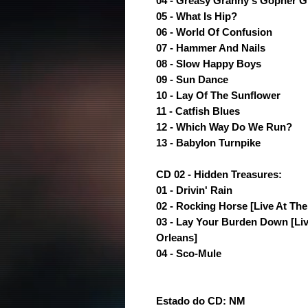
04 - Greasy Granny's Gopher Gr
05 - What Is Hip?
06 - World Of Confusion
07 - Hammer And Nails
08 - Slow Happy Boys
09 - Sun Dance
10 - Lay Of The Sunflower
11 - Catfish Blues
12 - Which Way Do We Run?
13 - Babylon Turnpike
CD 02 - Hidden Treasures:
01 - Drivin' Rain
02 - Rocking Horse [Live At Th
03 - Lay Your Burden Down [Li
Orleans]
04 - Sco-Mule
Estado do CD: NM