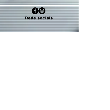
Rede sociais
Contatos:
(19) 3237 - 4945
(19 ) 99478 - 0614
(WhatsApp)