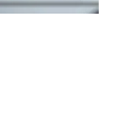
Contatos:
(19) 3237 - 4945
(19 ) 99478 - 0614
(WhatsApp)
Email:
paznomundo@rivarock.com.br
Endereço:
Rua Luzitana, 1498 - Centro.
Campinas/SP