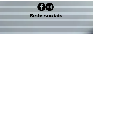
Rede sociais
Contatos:
(19) 3237 - 4945
(19 ) 99478 - 0614
(WhatsApp)
Email:
paznomundo@rivarock.com.br