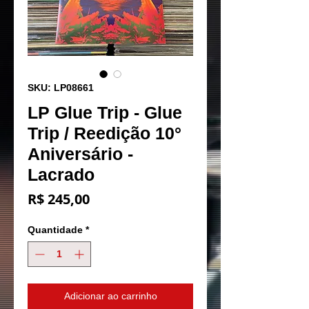
SKU: LP08661
LP Glue Trip - Glue
Trip / Reedição 10°
Aniversário -
Lacrado
Preço
R$ 245,00
Quantidade
*
Adicionar ao carrinho