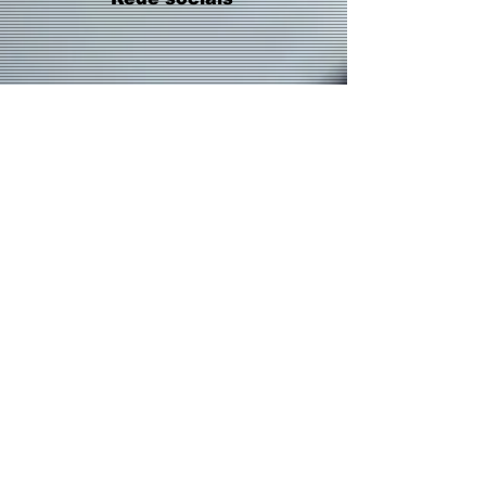
Contatos:
(19) 3237 - 4945
(19 ) 99478 - 0614
(WhatsApp)
Email:
paznomundo@rivarock.com.br
Endereço:
Rua Luzitana, 1498 - Centro.