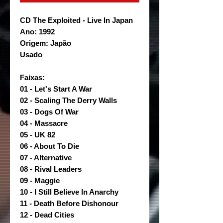
CD The Exploited - Live In Japan
Ano: 1992
Origem: Japão
Usado
Faixas:
01 - Let's Start A War
02 - Scaling The Derry Walls
03 - Dogs Of War
04 - Massacre
05 - UK 82
06 - About To Die
07 - Alternative
08 - Rival Leaders
09 - Maggie
10 - I Still Believe In Anarchy
11 - Death Before Dishonour
12 - Dead Cities