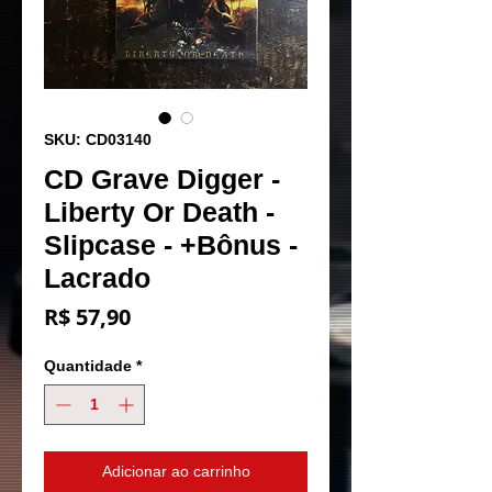
SKU: CD03140
CD Grave Digger -
Liberty Or Death -
Slipcase - +Bônus -
Lacrado
Preço
R$ 57,90
Quantidade
*
Adicionar ao carrinho